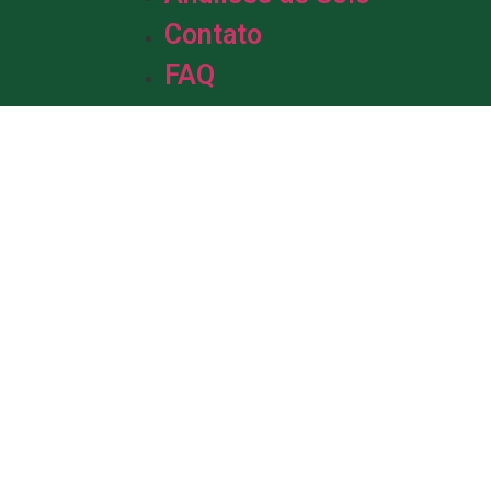
Contato
FAQ
m &
de Solo.
da em solo, com mais de uma década
profissionais está pronta para