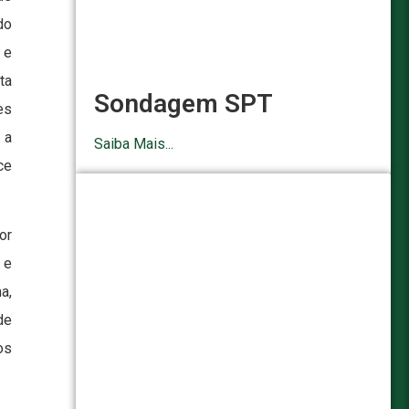
do
 e
ta
Sondagem SPT
es
 a
Saiba Mais...
ce
or
 e
a,
de
os