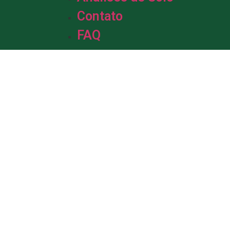
Contato
FAQ
m &
de Solo.
da em solo, com mais de uma década
profissionais está pronta para