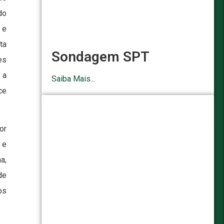
do
 e
ta
Sondagem SPT
es
 a
Saiba Mais...
ce
or
 e
a,
de
os