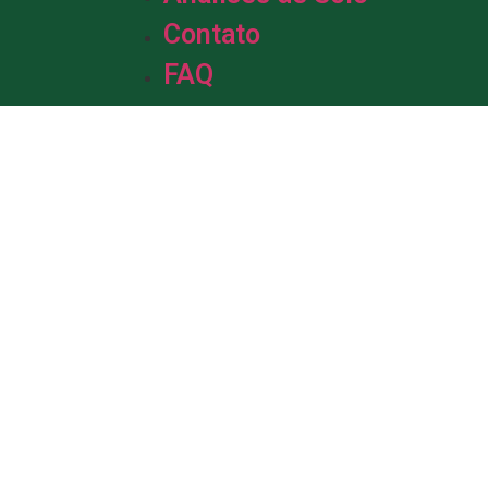
Contato
FAQ
m &
de Solo.
da em solo, com mais de uma década
profissionais está pronta para