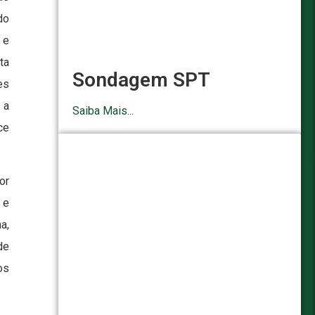
do
 e
ta
Sondagem SPT
es
 a
Saiba Mais...
ce
or
 e
a,
de
os