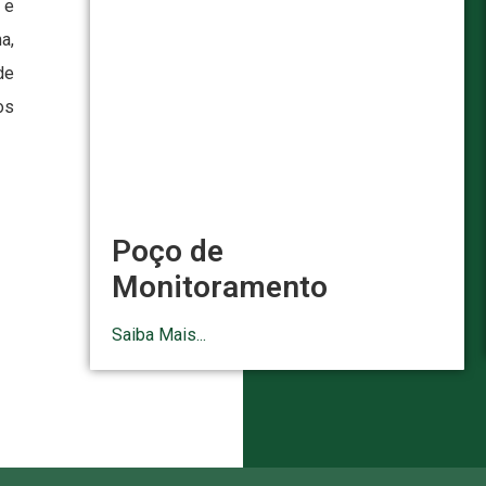
 e
a,
de
os
Poço de
Monitoramento
Saiba Mais...