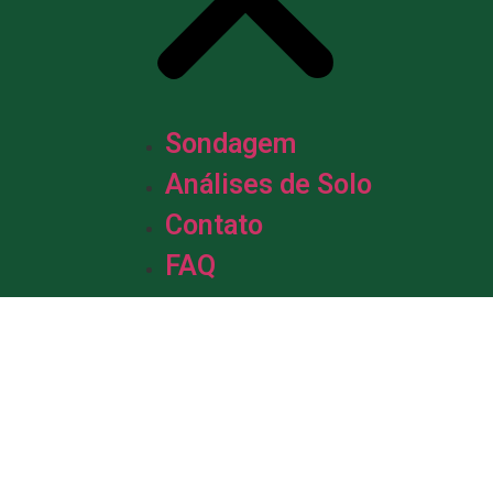
Sondagem
Análises de Solo
Contato
FAQ
m &