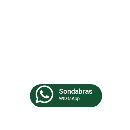
Análises 
Somos uma empresa especializa
de experiência. Nossa equipe de 
fornecer as melhores soluções p
Sondabras
WhatsApp