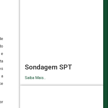
de
do
 e
ta
Sondagem SPT
es
 a
Saiba Mais...
ce
or