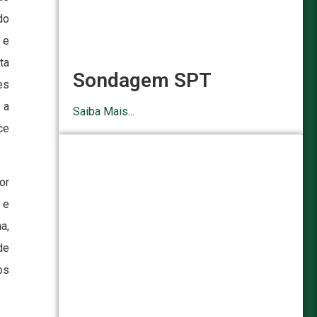
do
 e
ta
Sondagem SPT
es
 a
Saiba Mais...
ce
or
 e
a,
de
os