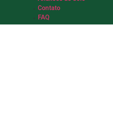
Contato
FAQ
m &
de Solo.
da em solo, com mais de uma década
profissionais está pronta para