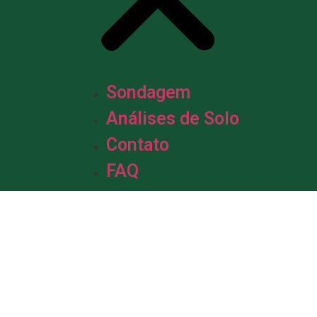
Sondagem
Análises de Solo
Contato
FAQ
m &