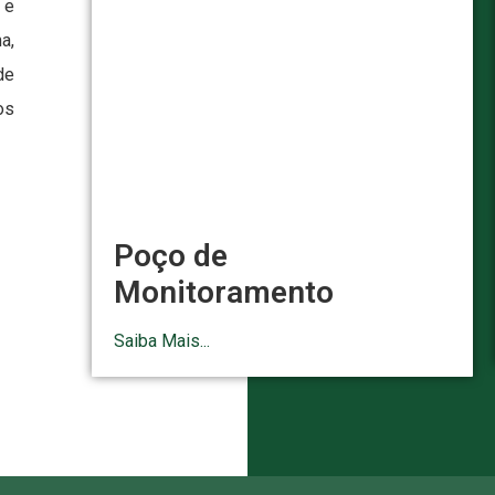
 e
a,
de
os
Poço de
Monitoramento
Saiba Mais...