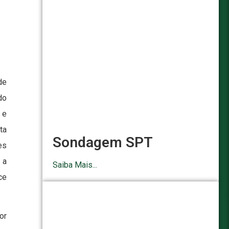
de
do
 e
ta
Sondagem SPT
es
 a
Saiba Mais...
ce
or