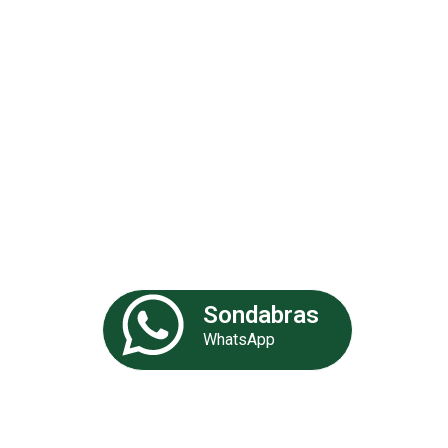
Análises 
Somos uma empresa especializa
de experiência. Nossa equipe de 
fornecer as melhores soluções p
Sondabras
WhatsApp