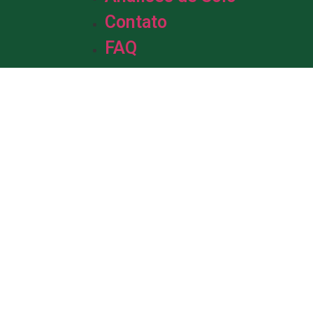
Contato
FAQ
m &
de Solo.
da em solo, com mais de uma década
profissionais está pronta para