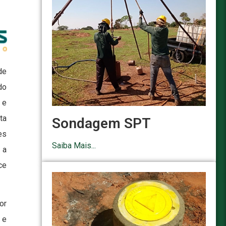
de
do
 e
ta
Sondagem SPT
es
Saiba Mais...
 a
ce
or
 e