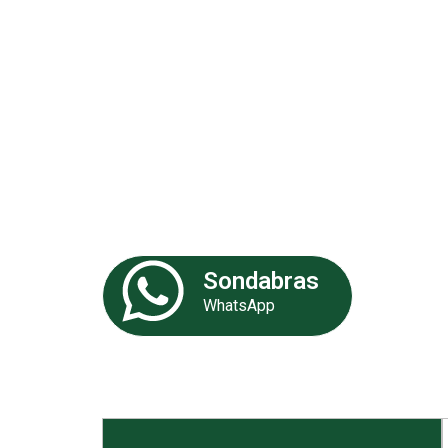
Análises 
Somos uma empresa especializa
de experiência. Nossa equipe de 
fornecer as melhores soluções p
Sondabras
WhatsApp