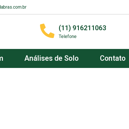
abras.com.br
(11) 916211063
Telefone
m
Análises de Solo
Contato
m &