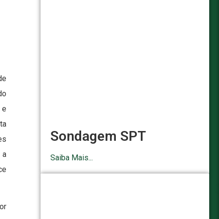
de
do
 e
ta
Sondagem SPT
es
 a
Saiba Mais...
ce
or