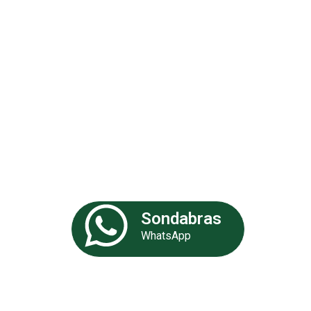
Análises 
Somos uma empresa especializa
de experiência. Nossa equipe de 
fornecer as melhores soluções p
Sondabras
WhatsApp