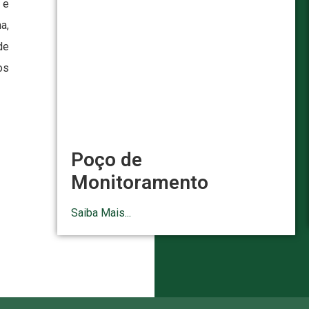
 e
a,
de
os
Poço de
Monitoramento
Saiba Mais...