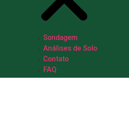
Sondagem
Análises de Solo
Contato
FAQ
m &