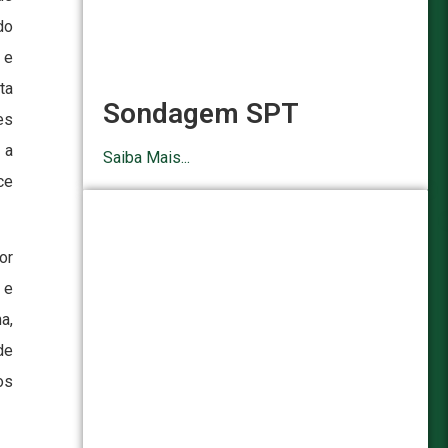
do
 e
ta
Sondagem SPT
es
 a
Saiba Mais...
ce
or
 e
a,
de
os