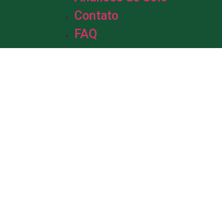
Contato
FAQ
m &
de Solo.
da em solo, com mais de uma década
profissionais está pronta para