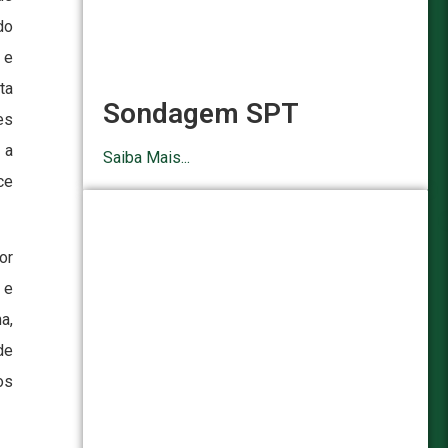
do
 e
ta
Sondagem SPT
es
 a
Saiba Mais...
ce
or
 e
a,
de
os