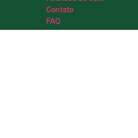
Contato
FAQ
m &
de Solo.
da em solo, com mais de uma década
profissionais está pronta para