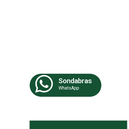
Análises 
Somos uma empresa especializa
de experiência. Nossa equipe de 
fornecer as melhores soluções p
Sondabras
WhatsApp