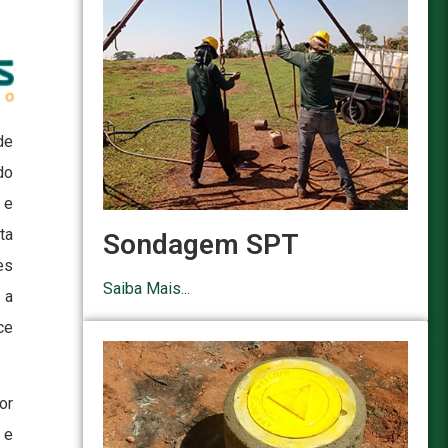
de
do
 e
ta
Sondagem SPT
es
Saiba Mais...
 a
ce
or
 e