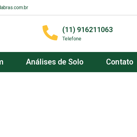
abras.com.br
(11) 916211063
Telefone
m
Análises de Solo
Contato
m &