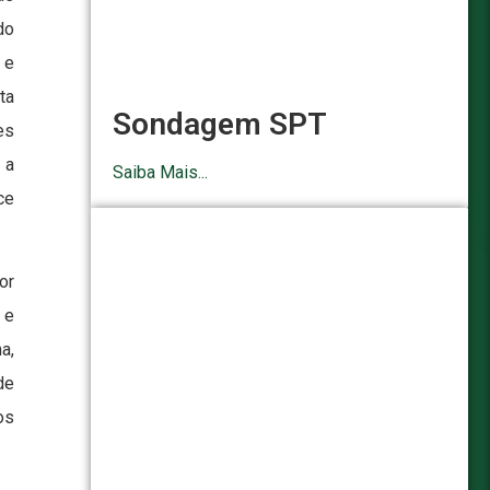
do
 e
ta
Sondagem SPT
es
 a
Saiba Mais...
ce
or
 e
a,
de
os