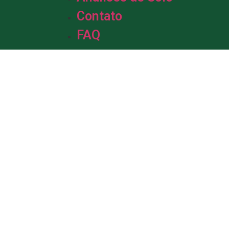
Contato
FAQ
m &
de Solo.
da em solo, com mais de uma década
profissionais está pronta para