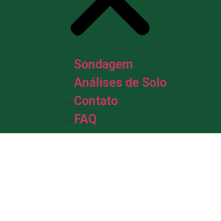
Sondagem
Análises de Solo
Contato
FAQ
m &