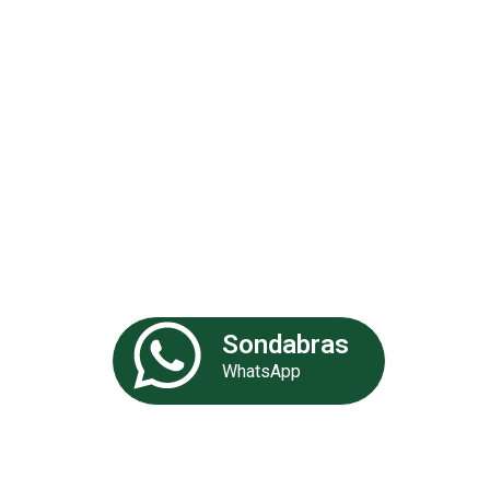
Análises 
Somos uma empresa especializa
de experiência. Nossa equipe de 
fornecer as melhores soluções p
Sondabras
WhatsApp