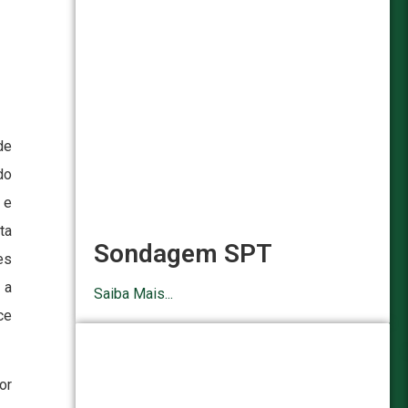
de
do
 e
ta
Sondagem SPT
es
 a
Saiba Mais...
ce
or