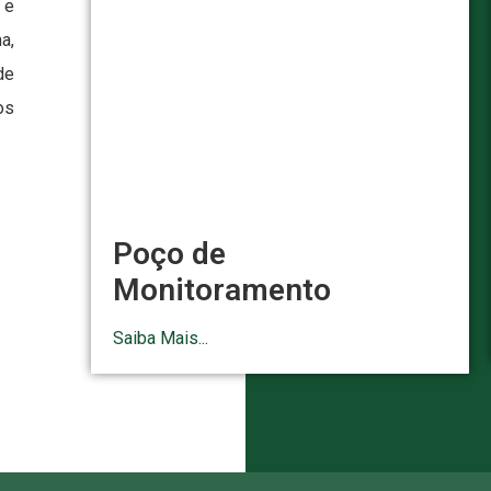
 e
a,
de
os
Poço de
Monitoramento
Saiba Mais...