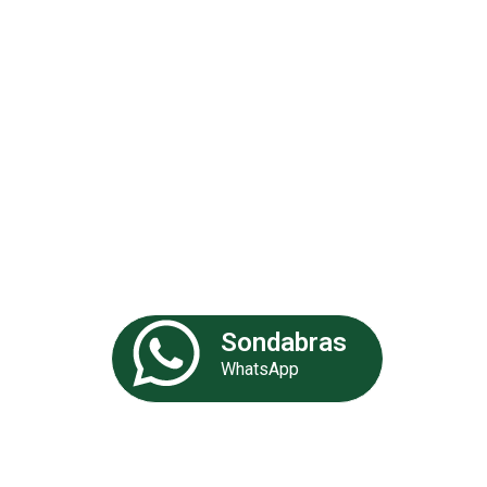
Análises 
Somos uma empresa especializa
de experiência. Nossa equipe de 
fornecer as melhores soluções p
Sondabras
WhatsApp