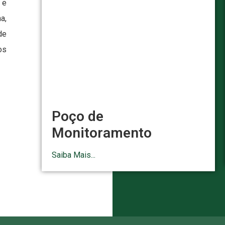
 e
a,
de
os
Poço de
Monitoramento
Saiba Mais...