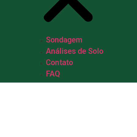
Sondagem
Análises de Solo
Contato
FAQ
m &