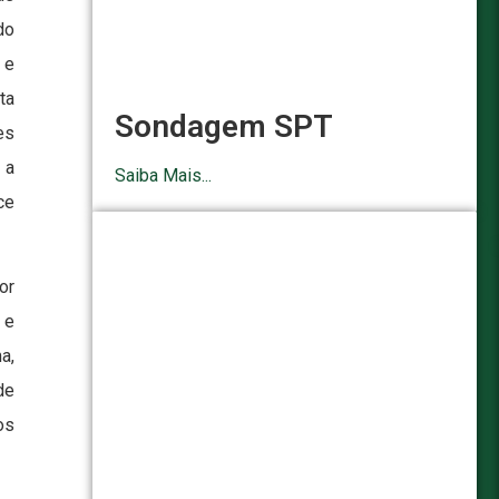
do
 e
ta
Sondagem SPT
es
 a
Saiba Mais...
ce
or
 e
a,
de
os