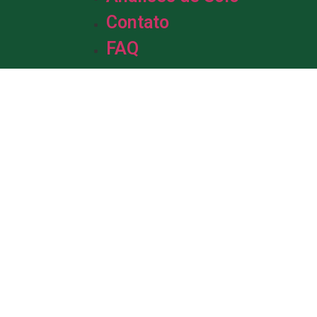
Contato
FAQ
m &
de Solo.
da em solo, com mais de uma década
profissionais está pronta para