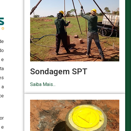
de
do
 e
ta
Sondagem SPT
es
Saiba Mais...
 a
ce
or
 e