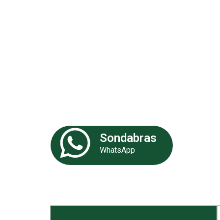
Análises 
Somos uma empresa especializa
de experiência. Nossa equipe de 
fornecer as melhores soluções p
Sondabras
WhatsApp