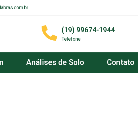
abras.com.br
(19) 99674-1944
Telefone
m
Análises de Solo
Contato
m &