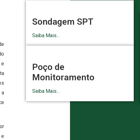
Sondagem SPT
Saiba Mais...
de
do
 e
Poço de
ta
Monitoramento
es
Saiba Mais...
 a
ce
or
 e