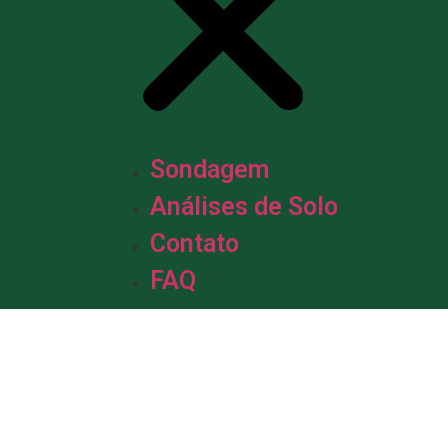
Sondagem
Análises de Solo
Contato
FAQ
m &