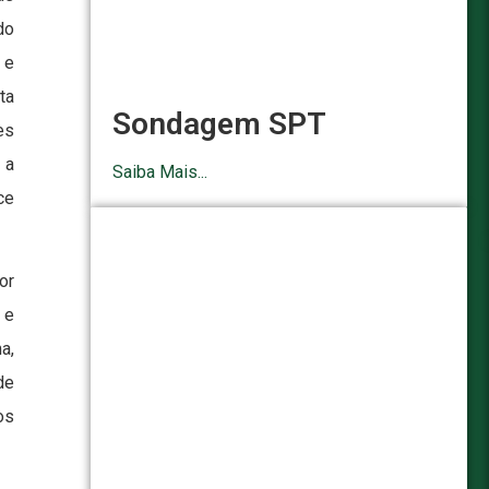
do
 e
ta
Sondagem SPT
es
 a
Saiba Mais...
ce
or
 e
a,
de
os