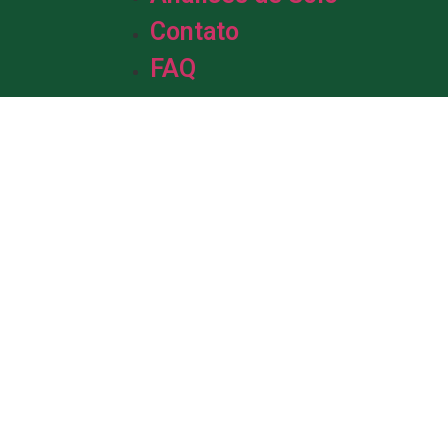
Contato
FAQ
m &
de Solo.
da em solo, com mais de uma década
profissionais está pronta para