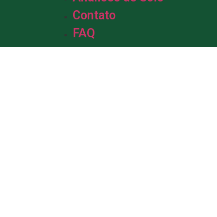
Contato
FAQ
m &
de Solo.
da em solo, com mais de uma década
profissionais está pronta para