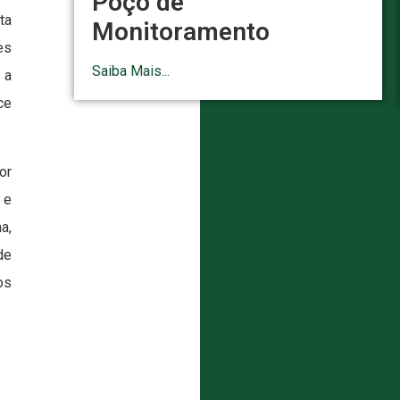
Poço de
ta
Monitoramento
es
Saiba Mais...
 a
ce
or
 e
a,
de
os