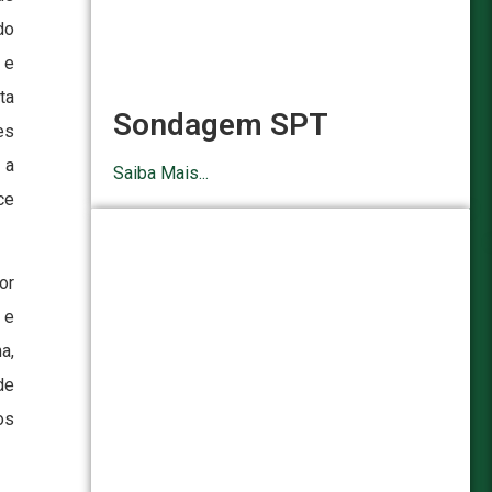
do
 e
ta
Sondagem SPT
es
 a
Saiba Mais...
ce
or
 e
a,
de
os