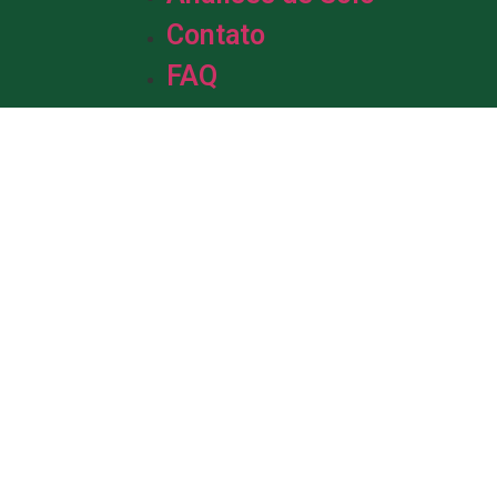
Contato
FAQ
m &
de Solo.
da em solo, com mais de uma década
profissionais está pronta para