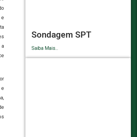
do
 e
ta
Sondagem SPT
es
 a
Saiba Mais...
ce
or
 e
a,
de
os