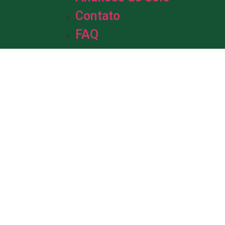
Contato
FAQ
m &
de Solo.
da em solo, com mais de uma década
profissionais está pronta para