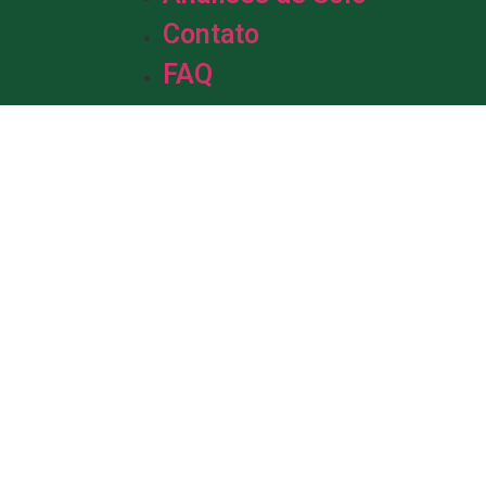
Contato
FAQ
m &
de Solo.
da em solo, com mais de uma década
profissionais está pronta para