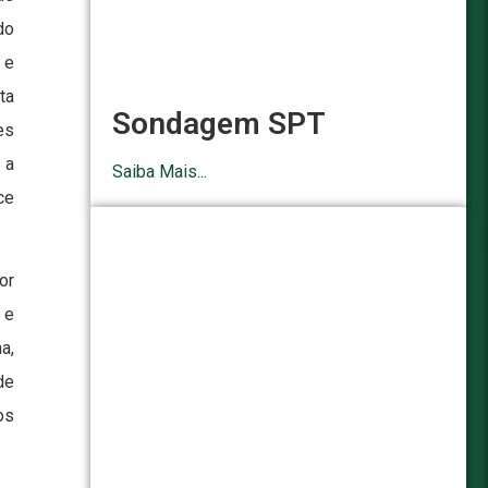
do
 e
ta
Sondagem SPT
es
 a
Saiba Mais...
ce
or
 e
a,
de
os