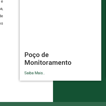
 e
a,
de
os
Poço de
Monitoramento
Saiba Mais...