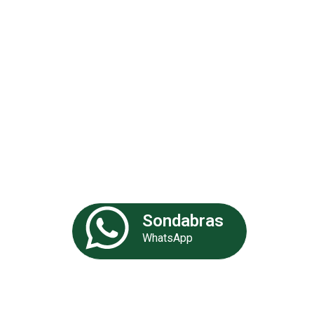
Análises 
Somos uma empresa especializa
de experiência. Nossa equipe de 
fornecer as melhores soluções p
Sondabras
WhatsApp