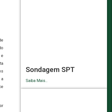
de
do
 e
ta
Sondagem SPT
es
 a
Saiba Mais...
ce
or