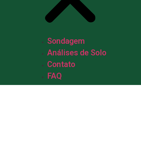
Sondagem
Análises de Solo
Contato
FAQ
m &