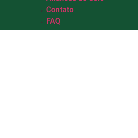
Contato
FAQ
m &
de Solo.
da em solo, com mais de uma década
profissionais está pronta para