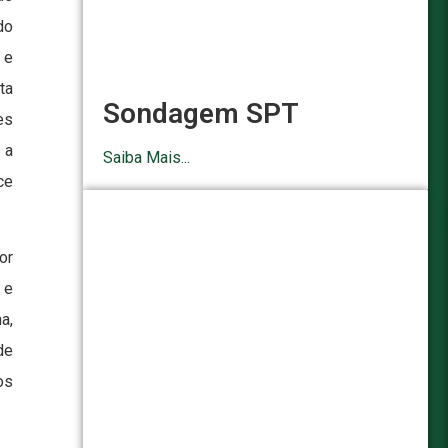
do
 e
ta
Sondagem SPT
es
 a
Saiba Mais...
ce
or
 e
a,
de
os