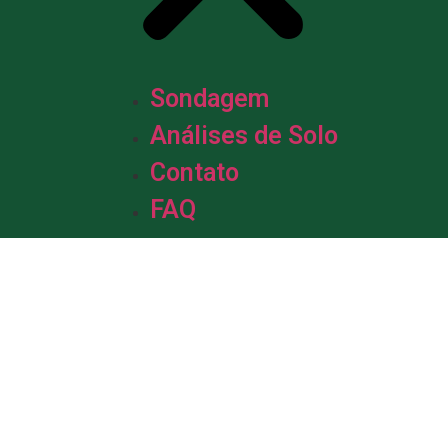
Sondagem
Análises de Solo
Contato
FAQ
m &