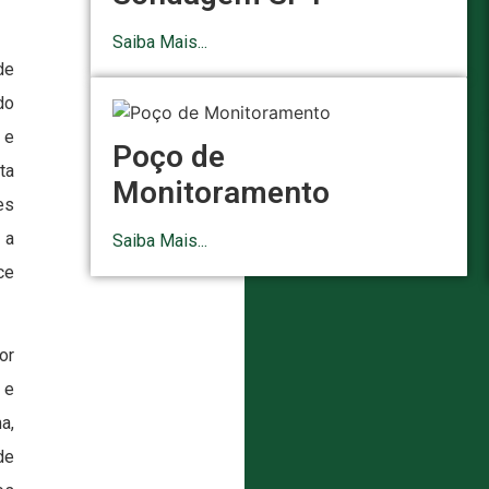
Saiba Mais...
de
do
 e
Poço de
ta
Monitoramento
es
 a
Saiba Mais...
ce
or
 e
a,
de