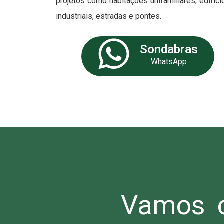
projetos como habitações unifamiliares, edifíci
industriais, estradas e pontes.
Sondabras
WhatsApp
Vamos c