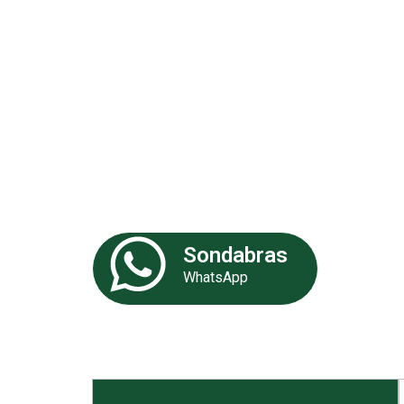
Análises 
Somos uma empresa especializa
de experiência. Nossa equipe de 
fornecer as melhores soluções p
Sondabras
WhatsApp