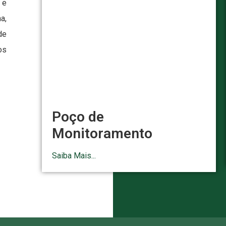
 e
a,
de
os
Poço de
Monitoramento
Saiba Mais...