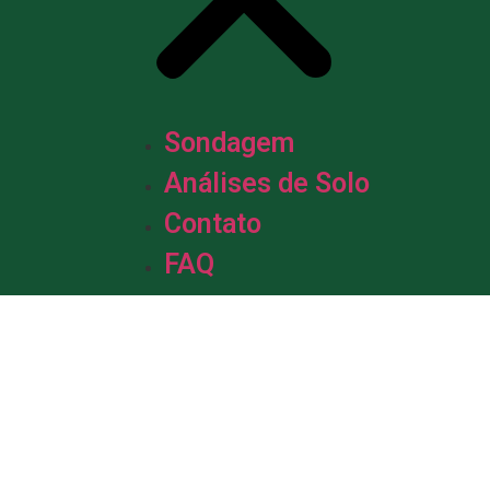
Sondagem
Análises de Solo
Contato
FAQ
m &