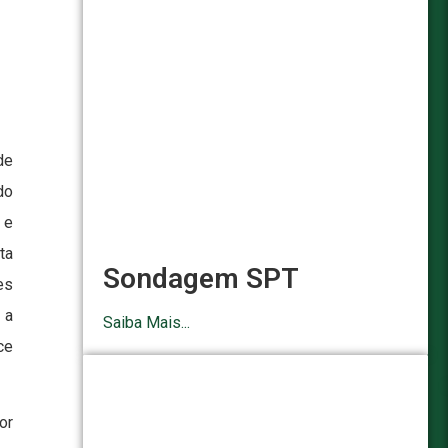
de
do
 e
ta
Sondagem SPT
es
 a
Saiba Mais...
ce
or