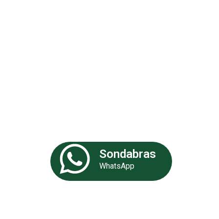
Análises 
Somos uma empresa especializa
de experiência. Nossa equipe de 
fornecer as melhores soluções p
Sondabras
WhatsApp